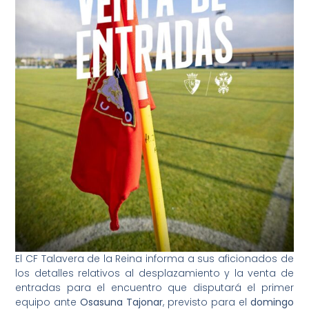
El CF Talavera de la Reina informa a sus aficionados de
los detalles relativos al desplazamiento y la venta de
entradas para el encuentro que disputará el primer
equipo ante
Osasuna Tajonar
, previsto para el
domingo