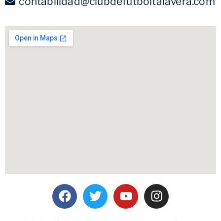
contabilidad@clubdefutboltalavera.com