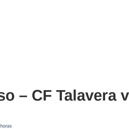
o – CF Talavera vs
 horas