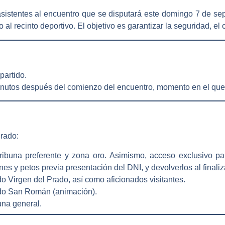
asistentes al encuentro que se disputará este domingo 7 de se
 recinto deportivo. El objetivo es garantizar la seguridad, el o
 partido
.
minutos después del comienzo del encuentro
, momento en el que
Prado:
tribuna preferente y zona oro
. Asimismo, acceso exclusivo p
es y petos previa presentación del DNI, y devolverlos al finaliz
do Virgen del Prado
, así como
aficionados visitantes
.
do San Román (animación)
.
buna general
.