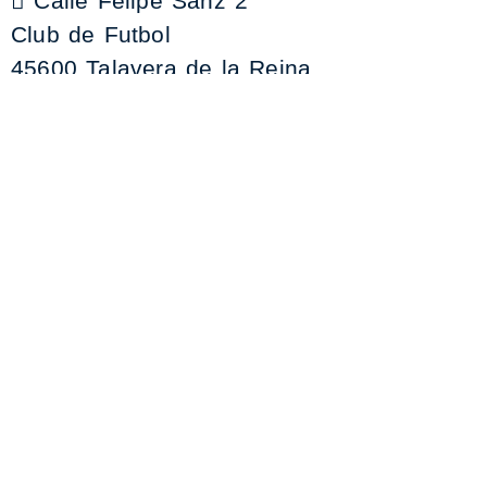
Calle Felipe Sanz 2
Club de Futbol
45600 Talavera de la Reina
+34 925 59 06 73
contabilidad@clubdefutboltalavera.com