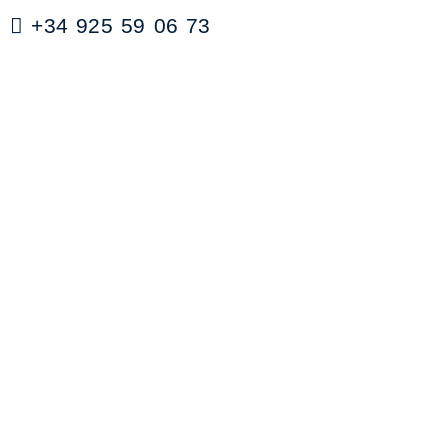
+34 925 59 06 73
contabilidad@clubdefutboltalavera.com